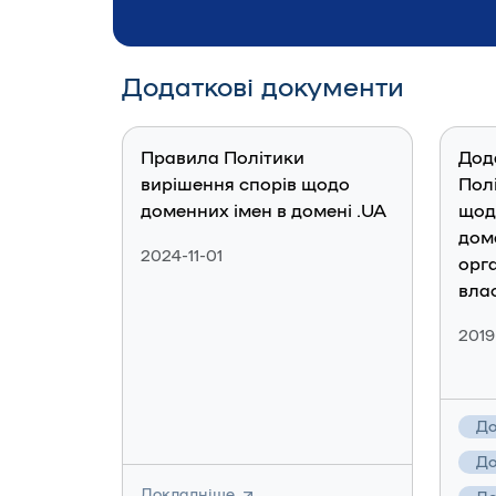
Додаткові документи
Правила Політики
Дод
вирішення спорів щодо
Пол
доменних імен в домені .UA
щод
доме
2024-11-01
орга
вла
2019
До
До
Докладніше