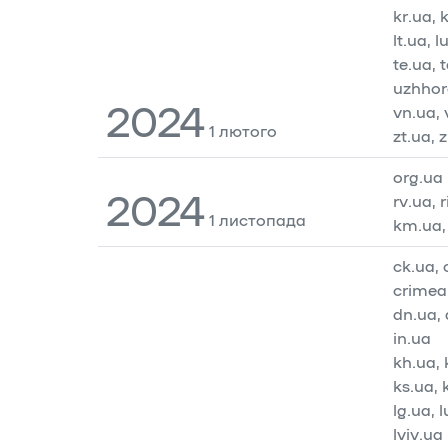
kr.ua, 
lt.ua, 
te.ua, 
uzhhor
2024
vn.ua, 
1 лютого
zt.ua, 
org.ua
2024
rv.ua, 
1 листопада
km.ua,
ck.ua,
crimea.
dn.ua,
in.ua
kh.ua, 
ks.ua,
lg.ua, 
lviv.ua