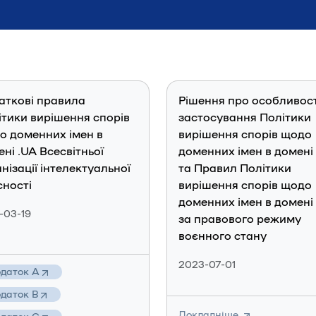
аткові правила
Рішення про особливост
ітики вирішення спорів
застосування Політики
о доменних імен в
вирішення спорів щодо
ні .UA Всесвітньої
доменних імен в домені
нізації інтелектуальної
та Правил Політики
сності
вирішення спорів щодо
доменних імен в домені
-03-19
за правового режиму
воєнного стану
2023-07-01
даток A
даток B
Докладніше