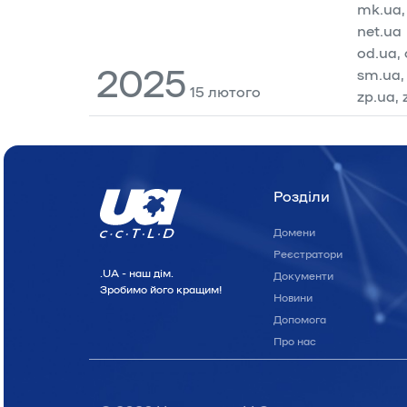
mk.ua,
net.ua
od.ua,
2025
sm.ua,
15 лютого
zp.ua, 
Розділи
Домени
Реєстратори
.UA - наш дiм.
Документи
Зробимо його кращим!
Новини
Допомога
Про нас