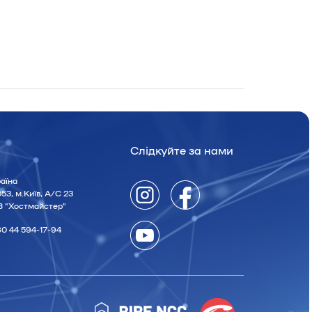
Слідкуйте за нами
аїна
53, м.Київ, А/С 23
 "Хостмайстер"
0 44 594-17-94