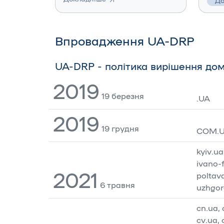
До
Впровадження UA-DRP
UA-DRP - політика вирішення дом
2019
19 березня
.UA
2019
19 грудня
COM.
kyiv.ua
ivano-f
2021
poltava
6 травня
uzhgor
cn.ua, 
cv.ua, 