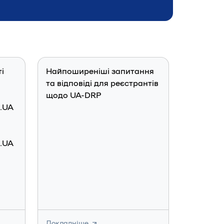
і
Найпоширеніші запитання
та відповіді для реєстрантів
щодо UA-DRP
 .UA
 .UA
Докладніше