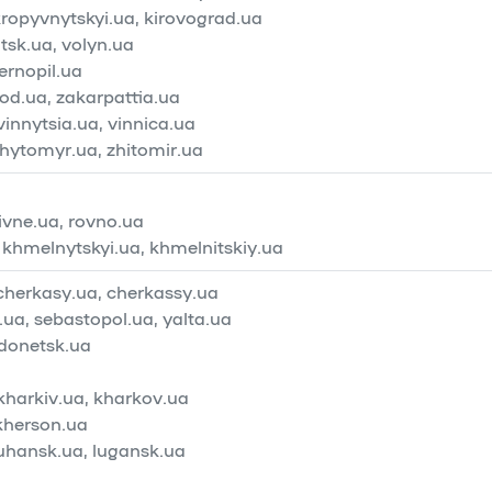
kropyvnytskyi.ua, kirovograd.ua
lutsk.ua, volyn.ua
ternopil.ua
od.ua, zakarpattia.ua
vinnytsia.ua, vinnica.ua
zhytomyr.ua, zhitomir.ua
rivne.ua, rovno.ua
 khmelnytskyi.ua, khmelnitskiy.ua
 cherkasy.ua, cherkassy.ua
ua, sebastopol.ua, yalta.ua
 donetsk.ua
kharkiv.ua, kharkov.ua
 kherson.ua
luhansk.ua, lugansk.ua