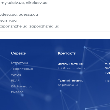
 mykolaiv.ua, nikolaev.ua
 odesa.ua, odessa.ua
 sumy.ua
zaporizhzhe.ua, zaporizhzhia.ua
Сервіси
Контакти
Статистика
Загальні питання:
Укр
info@hostmaster.ua
040
Транслітерація
ТОВ
WHOIS
RDAP
Технічні питання:
+38
help@uanic.ua
IDN Конвертор
DNSSEC