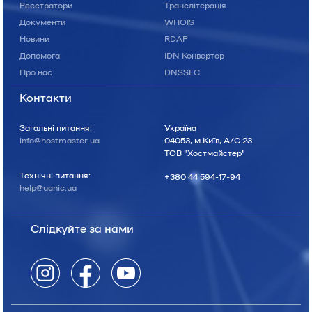
Реєстратори
Транслітерація
Документи
WHOIS
Новини
RDAP
Допомога
IDN Конвертор
Про нас
DNSSEC
Контакти
Загальні питання:
Україна
info@hostmaster.ua
04053, м.Київ, А/С 23
ТОВ "Хостмайстер"
Технічні питання:
+380 44 594-17-94
help@uanic.ua
Слідкуйте за нами