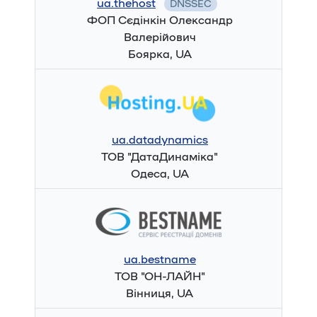
ua.thehost
DNSSEC
ФОП Сєдінкін Олександр
Валерійович
Боярка, UA
ua.datadynamics
ТОВ "ДатаДинаміка"
Одеса, UA
ua.bestname
ТОВ "ОН-ЛАЙН"
Вінниця, UA