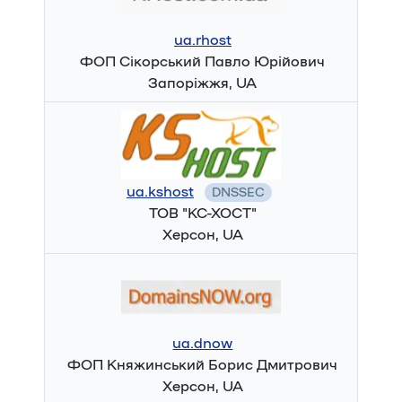
ua.rhost
ФОП Сікорський Павло Юрійович
Запоріжжя, UA
ua.kshost
DNSSEC
ТОВ "КС-ХОСТ"
Херсон, UA
ua.dnow
ФОП Княжинський Борис Дмитрович
Херсон, UA