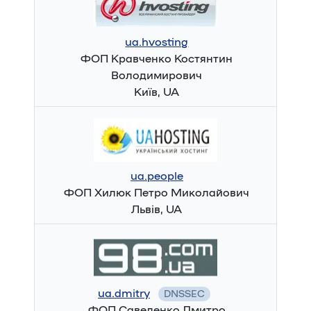
ua.hvosting
ФОП Кравченко Костянтин
Володимирович
Київ, UA
ua.people
ФОП Хилюк Петро Миколайович
Львів, UA
ua.dmitry
DNSSEC
ФОП Савеленко Дмитро