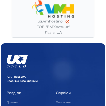
ua.vmhosting
ТОВ "ВМХостинг"
Львів, UA
.UA - наш дiм.
Зробимо його кращим!
Розділи
Сервіси
Домени
Статистика