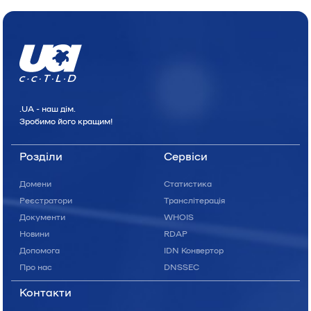
.UA - наш дiм.
Зробимо його кращим!
Розділи
Сервіси
Домени
Статистика
Реєстратори
Транслітерація
Документи
WHOIS
Новини
RDAP
Допомога
IDN Конвертор
Про нас
DNSSEC
Контакти