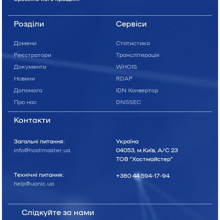
Розділи
Сервіси
Домени
Статистика
Реєстратори
Транслітерація
Документи
WHOIS
Новини
RDAP
Допомога
IDN Конвертор
Про нас
DNSSEC
Контакти
Загальні питання:
Україна
info@hostmaster.ua
04053, м.Київ, А/С 23
ТОВ "Хостмайстер"
Технічні питання:
+380 44 594-17-94
help@uanic.ua
Слідкуйте за нами