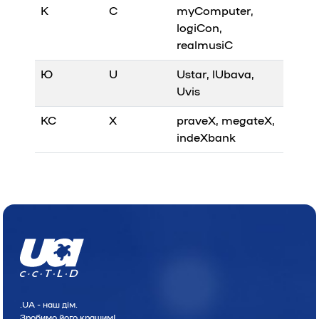
К
C
my
C
omputer,
logi
C
on,
realmusi
C
Ю
U
U
star, l
U
bava,
U
vis
КС
X
prave
X
, megate
X
,
inde
X
bank
.UA - наш дiм.
Зробимо його кращим!