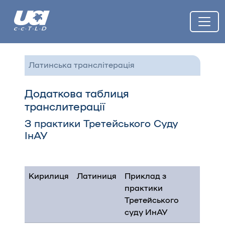
Латинська транслітерація
Додаткова таблиця
транслитерації
З практики Третейського Суду
ІнАУ
Кирилиця
Латиниця
Приклад з
практики
Третейського
суду ИнАУ