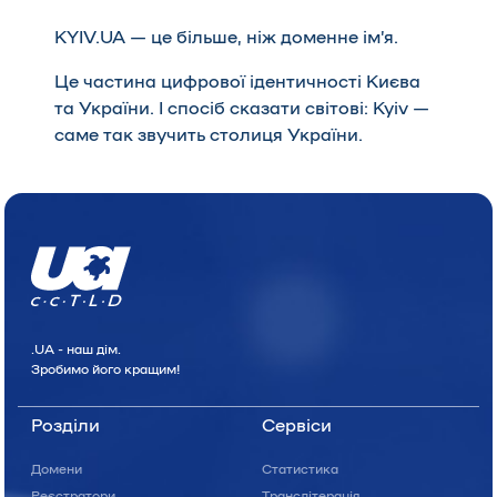
KYIV.UA
— це більше, ніж доменне ім’я.
Це частина цифрової ідентичності Києва
та України. І спосіб сказати світові:
Kyiv —
саме так звучить столиця України
.
.UA - наш дiм.
Зробимо його кращим!
Розділи
Сервіси
Домени
Статистика
Реєстратори
Транслітерація