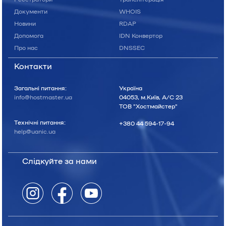
Документи
WHOIS
Новини
RDAP
Допомога
IDN Конвертор
Про нас
DNSSEC
Контакти
Загальні питання:
Україна
info@hostmaster.ua
04053, м.Київ, А/С 23
ТОВ "Хостмайстер"
Технічні питання:
+380 44 594-17-94
help@uanic.ua
Слідкуйте за нами