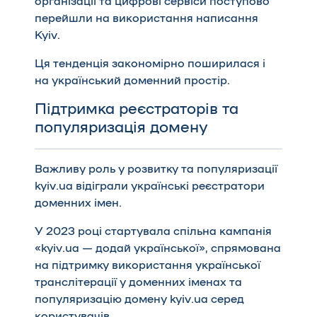
організації та цифрові сервіси поступово
перейшли на використання написання
Kyiv.
Ця тенденція закономірно поширилася і
на український доменний простір.
Підтримка реєстраторів та
популяризація домену
Важливу роль у розвитку та популяризації
kyiv.ua відіграли українські реєстратори
доменних імен.
У 2023 році стартувала спільна кампанія
«kyiv.ua — додай української»
, спрямована
на підтримку використання української
транслітерації у доменних іменах та
популяризацію домену kyiv.ua серед
користувачів.