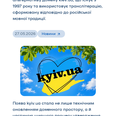
альтернативу домену kiev.ua, що існує з
1997 року та використовує транслітерацію,
сформовану відповідно до російської
мовної традиції.
27.05.2026
Новини
Поява kyiv.ua стала не лише технічним
оновленням доменного простору, а й
частиною ширшого процесу утвердження