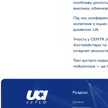
особливу цінніст
виклики, обмінюва
Під час конференц
колегами з інших 
доменом .UA.
Участь у CENTR 
Хостмайстера та 
інтернет-екосист
Такі зустрічі над
найцінніше — це 
Розділи
Домени
Реєстратори