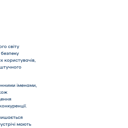
ого світу
 безпеку
их користувачів,
 штучного
енними іменами,
кож
щення
конкуренції.
алишається
устрічі мають