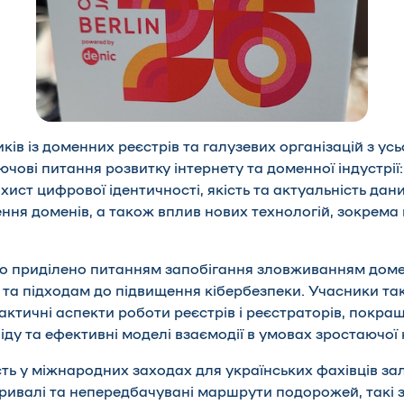
ів із доменних реєстрів та галузевих організацій з усь
ові питання розвитку інтернету та доменної індустрії:
хист цифрової ідентичності, якість та актуальність дан
ення доменів, а також вплив нових технологій, зокрема
ло приділено питанням запобігання зловживанням дом
та підходам до підвищення кібербезпеки. Учасники та
ктичні аспекти роботи реєстрів і реєстраторів, покра
іду та ефективні моделі взаємодії в умовах зростаючої 
сть у міжнародних заходах для українських фахівців з
ривалі та непередбачувані маршрути подорожей, такі з