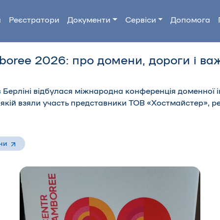
и
Реєстратори
Документи
Сервіси
Допомога
oree 2026: про домени, дороги і ва
в Берліні відбулася міжнародна конференція доменної 
 якій взяли участь представники ТОВ «Хостмайстер», р
ни