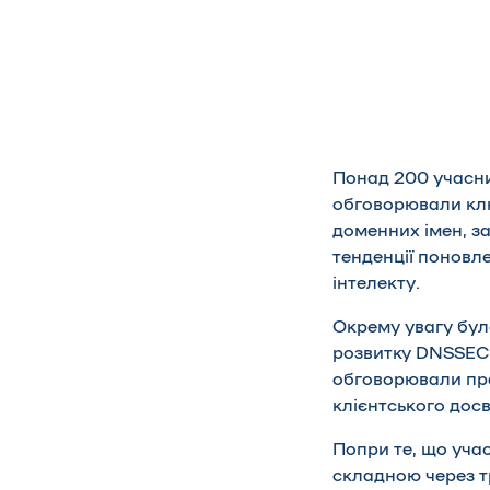
Понад 200 учасник
обговорювали ключ
доменних імен, за
тенденції поновл
інтелекту.
Окрему увагу бу
розвитку DNSSEC 
обговорювали пра
клієнтського досв
Попри те, що уча
складною через т