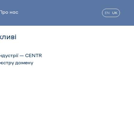
Про нас
EN
UK
жливі
індустрії — CENTR
еєстру домену