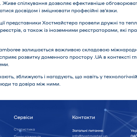
ь. Живе спілкування дозволяє ефективніше обговорюват
тися досвідом і зміцнювати професійні зв’язки.
ії представники Хостмайстера провели дружні та теплі 
реєстрів, а також із іноземними реєстраторами, які пр
Jamboree залишається важливою складовою міжнародно
сприяє розвитку доменного простору .UA в контексті г
еми.
ихають, зближують і нагадують, що навіть у технологічній
люди та довіра між ними.
Сервіси
Контакти
Статистика
Загальні питання:
Укр
info@hostmaster.ua
040
Транслітерація