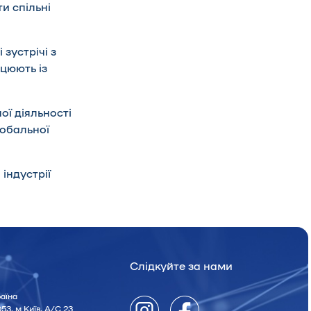
и спільні
зустрічі з
ацюють із
ї діяльності
лобальної
 індустрії
Слідкуйте за нами
аїна
53, м.Київ, А/С 23