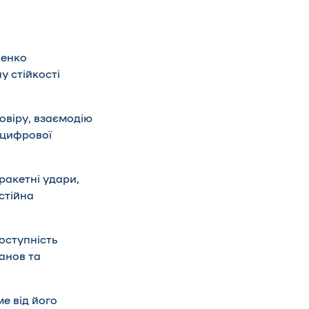
ченко
у стійкості
довіру, взаємодію
 цифрової
ракетні удари,
стійна
оступність
анов та
е від його