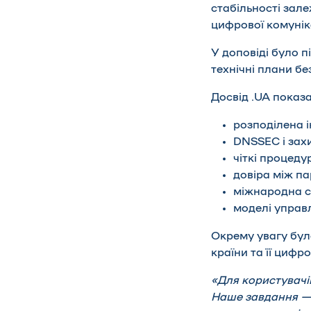
стабільності зале
цифрової комуніка
У доповіді було 
технічні плани бе
Досвід .UA показа
розподілена і
DNSSEC і захи
чіткі процедур
довіра між п
міжнародна с
моделі управл
Окрему увагу бул
країни та її цифро
«Для користувачі
Наше завдання —