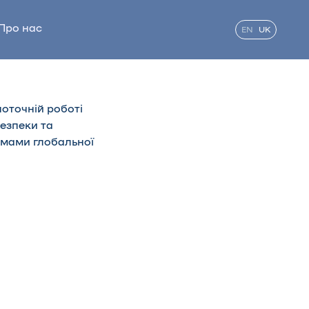
Про нас
EN
UK
поточній роботі
езпеки та
емами глобальної