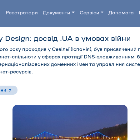
и
Реєстратори
Документи
Сервіси
Допомога
y Design: досвід .UA в умовах війни
ього року проходив у Севільї (Іспанія), був присвячений 
рнет-спільноти у сферах протидії DNS-зловживанням, б
нтернаціоналізованих доменних імен та управління сист
нет-ресурсів.
ини