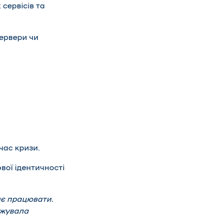
сервісів та
сервери чи
час кризи.
вої ідентичності
ає працювати.
вжувала