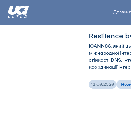
Домен
Resilience b
ICANN86
, який ц
міжнародної інте
стійкості DNS, і
координації Інтер
12.06.2026
Нов