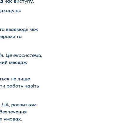
д час виступу.
ідходу до
та взаємодії між
ерами та
ія. Це екосистема,
ьний меседж
ється не лише
ти роботу навіть
 .UA, розвитком
абезпечення
х умовах.