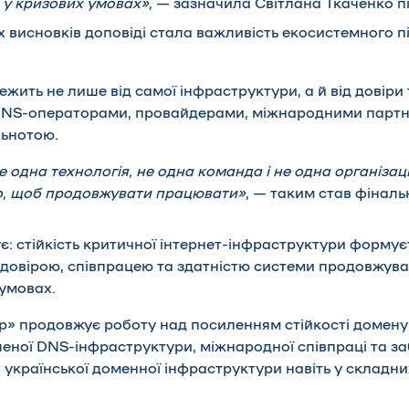
 у кризових умовах»
, — зазначила Світлана Ткаченко пі
х висновків доповіді стала важливість екосистемного п
жить не лише від самої інфраструктури, а й від довіри 
DNS-операторами, провайдерами, міжнародними партн
льнотою.
не одна технологія, не одна команда і не одна організац
о, щоб продовжувати працювати»
, — таким став фінал
є: стійкість критичної інтернет-інфраструктури форму
й довірою, співпрацею та здатністю системи продовжува
умовах.
» продовжує роботу над посиленням стійкості домену
еної DNS-інфраструктури, міжнародної співпраці та з
 української доменної інфраструктури навіть у складни