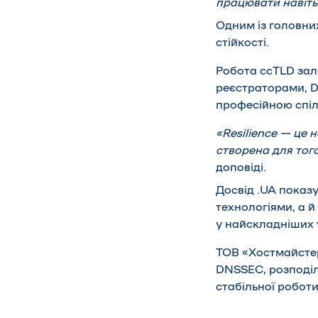
працювати навіть
Одним із головни
стійкості.
Робота ccTLD зале
реєстраторами, 
професійною спі
«Resilience — це 
створена для тог
доповіді.
Досвід .UA показу
технологіями, а 
у найскладніших 
ТОВ «Хостмайстер
DNSSEC, розподіл
стабільної роботи