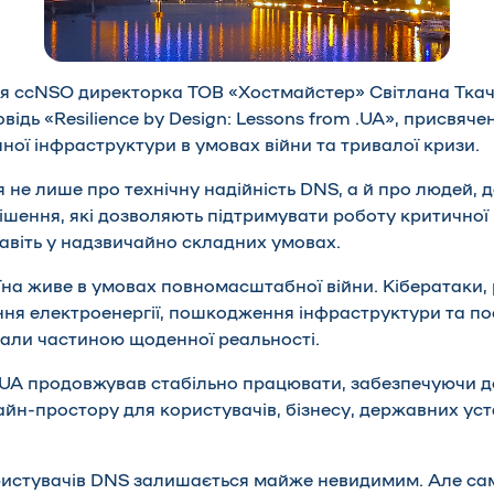
ня ccNSO директорка ТОВ «Хостмайстер» Світлана Тка
ідь «Resilience by Design: Lessons from .UA», присвячен
ної інфраструктури в умовах війни та тривалої кризи.
 не лише про технічну надійність DNS, а й про людей, 
рішення, які дозволяють підтримувати роботу критичної
авіть у надзвичайно складних умовах.
їна живе в умовах повномасштабної війни. Кібератаки, 
ння електроенергії, пошкодження інфраструктури та по
тали частиною щоденної реальності.
.UA продовжував стабільно працювати, забезпечуючи д
айн-простору для користувачів, бізнесу, державних уст
ристувачів DNS залишається майже невидимим. Але сам