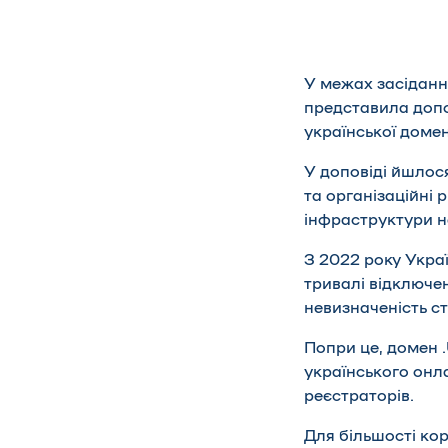
У межах засідан
представила допов
української домен
У доповіді йшлося
та організаційні 
інфраструктури н
З 2022 року Укра
тривалі відключе
невизначеність с
Попри це, домен 
українського онл
реєстраторів.
Для більшості ко