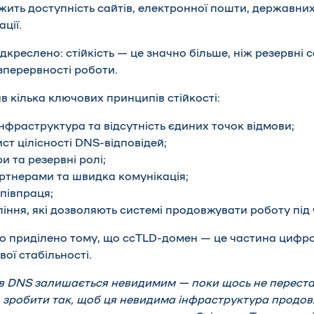
жить доступність сайтів, електронної пошти, державних 
ції.
підкреслено:
стійкість
— це значно більше, ніж резервні 
зперервності роботи.
в кілька ключових принципів стійкості:
нфраструктура та відсутність єдиних точок відмови;
ст цілісності DNS-відповідей;
и та резервні ролі;
артнерами та швидка комунікація;
півпраця;
іння, які дозволяють системі продовжувати роботу під 
о приділено тому, що ccTLD-домен — це частина цифро
вої стабільності.
в DNS залишається невидимим — поки щось не перест
 зробити так, щоб ця невидима інфраструктура продо