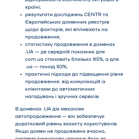
країні;
результати досліджень CENTR та
Європейських доменних реєстрів
щодо факторів, які впливають на
продовження;
статистику продовження в доменах
.UA — де середній показник для
com.ua становить близько 85%, а для
.ua — понад 93%;
практичні підходи до підвищення рівня
продовження: від комунікацій із
клієнтами до автоматичних
нагадувань і зручних сервісів.
В доменах .UA діє механізм
автопродовження — він забезпечує
додатковий рівень захисту користувачів.
Якщо домен не продовжено вчасно,
система тимчасово утримує його за