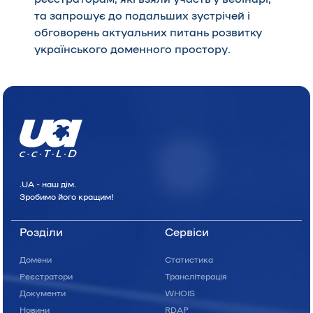
та запрошує до подальших зустрічей і
обговорень актуальних питань розвитку
українського доменного простору.
.UA - наш дiм.
Зробимо його кращим!
Розділи
Сервіси
Домени
Статистика
Реєстратори
Транслітерація
Документи
WHOIS
Новини
RDAP