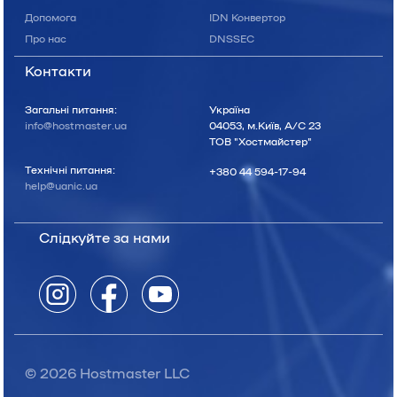
Допомога
IDN Конвертор
Про нас
DNSSEC
Контакти
Загальні питання:
Україна
info@hostmaster.ua
04053, м.Київ, А/С 23
ТОВ "Хостмайстер"
Технічні питання:
+380 44 594-17-94
help@uanic.ua
Слідкуйте за нами
© 2026 Hostmaster LLC