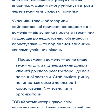
власником, даючи змогу уникнути втрати
через технічні чи людські помилки.
Учасники також обговорили
найпоширеніші причини непродовження
доменів — від зупинки проєктів і технічних
труднощів до недостатньої обізнаності
користувачів — та поділилися власними
кейсами успішних рішень.
«Продовження домену — це не лише
технічна дія, а підтвердження довіри
клієнта до свого реєстратора і до всієї
доменної системи. Стабільність ринку
починається саме з лояльності
користувачів»", — зазначили
організатори.
ТОВ «Хостмайстер» дякує всім
реєстраторам, які взяли участь у вебінарі,