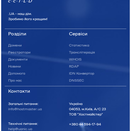
.UA - наш дiм.
Зробимо його кращим!
Розділи
Сервіси
Домени
Статистика
Реєстратори
Транслітерація
Документи
WHOIS
Новини
RDAP
Допомога
IDN Конвертор
Про нас
DNSSEC
Контакти
Загальні питання:
Україна
info@hostmaster.ua
04053, м.Київ, А/С 23
ТОВ "Хостмайстер"
Технічні питання:
+380 44 594-17-94
help@uanic.ua