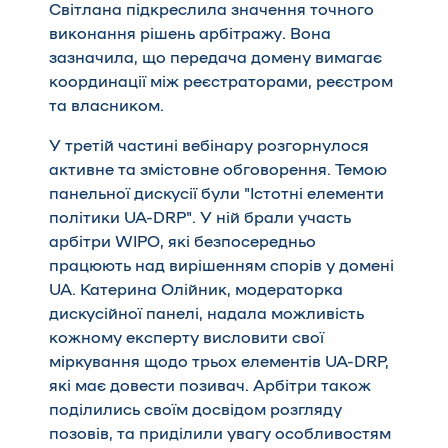
Світлана підкреслила значення точного
виконання рішень арбітражу. Вона
зазначила, що передача домену вимагає
координації між реєстраторами, реєстром
та власником.
У третій частині вебінару розгорнулося
активне та змістовне обговорення. Темою
панельної дискусії були "Істотні елементи
політики UA-DRP". У ній брали участь
арбітри WIPO, які безпосередньо
працюють над вирішенням спорів у домені
UA. Катерина Олійник, модераторка
дискусійної панелі, надала можливість
кожному експерту висловити свої
міркування щодо трьох елементів UA-DRP,
які має довести позивач. Арбітри також
поділились своїм досвідом розгляду
позовів, та приділили увагу особливостям