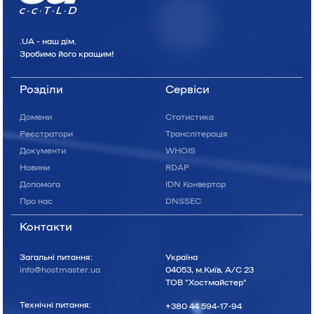
.UA - наш дiм.
Зробимо його кращим!
Розділи
Сервіси
Домени
Статистика
Реєстратори
Транслітерація
Документи
WHOIS
Новини
RDAP
Допомога
IDN Конвертор
Про нас
DNSSEC
Контакти
Загальні питання:
Україна
info@hostmaster.ua
04053, м.Київ, А/С 23
ТОВ "Хостмайстер"
Технічні питання:
+380 44 594-17-94